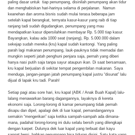
paling dasar untuk tiap penumpang, disinilah penumpang akan tidur
dan menghabiskan hari-harinya selama di perjalanan. Namun
keanehan dan aroma bisnis sudah mulai terasa beberapa jam
setelah kapal berangkat, ternyata kasur-kasur yang raib di tiap
ranjang tadi sudah digudangkan, penumpang yang mau
mendapatkan kasur dipersilahkan membayar Rp. 5.000 tiap kasur.
Bayangkan, kalau ada 1000 seat (ranjang), Rp. 5.000.000 dalam
sekejap sudah mereka (kru) kapal sudah kantongi. Yang paling
parah lagi makanan penumpang, lauk-pauknya tidak memadai dan
mungkin seperti jatah penghuni penjara saja, pernah yang diberi
hanya nasi putih saja tanpa sayur ataupun ikan. Di saat bersamaan,
kru kapal berjualan di sekitar tempat pengembilan makanan. Saya
menduga, jangan-jangan jatah penumpang kapal justru “disunat” lalu
dijual di lapak kru tadi. Parah!
Setiap pagi atau sore hari, kru kapal (ABK / Anak Buah Kapal) lalu-
lalang menawarkan barang dagangannya, layaknya di kereta
ekonomi saja. Lorong-lorong di kamar penumpang tidak pernah
disapu dan dipel, apalagi dek di luar kapal, pemandangannya
semakin “mengerikan” saja ketika sampah-sampah ada dimana-
mana, padahal lorong-lorong ini dulu selalu bersih yang dilengkapi
dengan karpet. Dulunya dek luar kapal yang terbuat dari kayu
sangat bersi, bahkan penumpang bisa tiduran disini. Satu kata yang