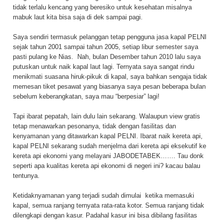
tidak terlalu kencang yang beresiko untuk kesehatan misalnya
mabuk laut kita bisa saja di dek sampai pagi.
Saya sendiri termasuk pelanggan tetap pengguna jasa kapal PELNI
sejak tahun 2001 sampai tahun 2005, setiap libur semester saya
pasti pulang ke Nias. Nah, bulan Desember tahun 2010 lalu saya
putuskan untuk naik kapal laut lagi. Ternyata saya sangat rindu
menikmati suasana hiruk-pikuk di kapal, saya bahkan sengaja tidak
memesan tiket pesawat yang biasanya saya pesan beberapa bulan
sebelum keberangkatan, saya mau “berpesiar” lagi!
Tapi ibarat pepatah, lain dulu lain sekarang. Walaupun view gratis
tetap menawarkan pesonanya, tidak dengan fasilitas dan
kenyamanan yang ditawarkan kapal PELNI. Ibarat naik kereta api,
kapal PELNI sekarang sudah menjelma dari kereta api eksekutif ke
kereta api ekonomi yang melayani JABODETABEK……. Tau donk
seperti apa kualitas kereta api ekonomi di negeri ini? kacau balau
tentunya.
Ketidaknyamanan yang terjadi sudah dimulai ketika memasuki
kapal, semua ranjang ternyata rata-rata kotor. Semua ranjang tidak
dilengkapi dengan kasur. Padahal kasur ini bisa dibilang fasilitas