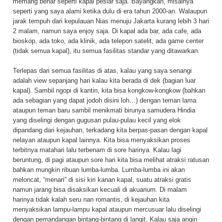
memang benar seperti kapal pesiar saja. Bayangkan, misalnya
seperti yang saya alami ketika dulu di era tahun 2000-an. Walaupun
jarak tempuh dari kepulauan Nias menuju Jakarta kurang lebih 3 hari
2 malam, namun saya enjoy saja. Di kapal ada bar, ada cafe, ada
bioskop, ada toko, ada klinik, ada telepon satelit, ada game center
(tidak semua kapal), itu semua fasilitas standar yang ditawarkan.
Terlepas dari semua fasilitas di atas, kalau yang saya senangi
adalah view sepanjang hari kalau kita berada di dek (bagian luar
kapal). Sambil ngopi di kantin, kita bisa kongkow-kongkow (bahkan
ada sebagian yang dapat jodoh disini loh…) dengan teman lama
ataupun teman baru sambil menikmati birunya samudera Hindia
yang diselingi dengan gugusan pulau-pulau kecil yang elok
dipandang dari kejauhan, terkadang kita berpas-pasan dengan kapal
nelayan ataupun kapal lainnya. Kita bisa menyaksikan proses
terbitnya matahari lalu terbenam di sore harinya. Kalau lagi
beruntung, di pagi ataupun sore hari kita bisa melihat atraksi ratusan
bahkan mungkin ribuan lumba-lumba. Lumba-lumba ini akan
meloncat, “menari” di sisi kiri kanan kapal, suatu atraksi gratis
namun jarang bisa disaksikan kecuali di akuarium. Di malam
harinya tidak kalah seru nan romantis, di kejauhan kita
menyaksikan lampu-lampu kapal ataupun mercusuar lalu diselingi
dengan pemandangan bintang-bintang di langit. Kalau saja angin