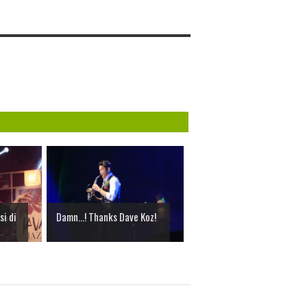
si di
Damn...! Thanks Dave Koz!