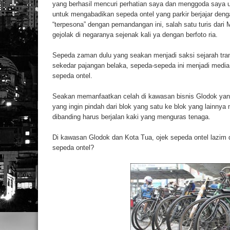
yang berhasil mencuri perhatian saya dan menggoda saya
Bisnis Terpadu
untuk mengabadikan sepeda ontel yang parkir berjajar den
Etika Bisnis & Profesi
“terpesona” dengan pemandangan ini, salah satu turis dar
gejolak di negaranya sejenak kali ya dengan berfoto ria.
Perencanaan Bisnis (Business Plan)
Film Nariti: Romansa Danau Toba
Sepeda zaman dulu yang seakan menjadi saksi sejarah tran
sekedar pajangan belaka, sepeda-sepeda ini menjadi media p
Bergabung dalam Kepengurusan Kel
sepeda ontel.
Seakan memanfaatkan celah di kawasan bisnis Glodok yang
yang ingin pindah dari blok yang satu ke blok yang lainnya 
dibanding harus berjalan kaki yang menguras tenaga.
Di kawasan Glodok dan Kota Tua, ojek sepeda ontel lazi
sepeda ontel?