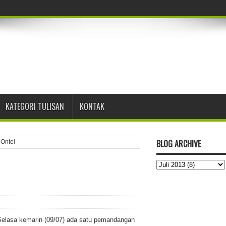
 Awardee LPDP RI PK-258
KATEGORI TULISAN
KONTAK
eleksi Beasiswa LPDP Tahap 1 Tahun 2024
BLOG ARCHIVE
Ontel
sitas Nias Raya
l Marketing di PPM Manajemen Jakarta
Pemasaran Digital
m
 Selasa kemarin (09/07) ada satu pemandangan