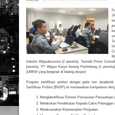
Bisnis Terpadu
Pa
Etika Bisnis & Profesi
Jh
Perencanaan Bisnis (Business Plan)
ke
pe
Film Nariti: Romansa Danau Toba
k
Bergabung dalam Kepengurusan Kel
ya
Ju
i
C
Ma
Industri Wijayakusuma (2 peserta), Taxindo Prime Consult
peserta), PT Wijaya Karya Serang Panimbang (1 peserta)
(UMKM yang bergerak di bidang ekspor)
Program sertifikasi profesi dengan gelar non akadem
Sertifikasi Profesi (BNSP)
ini menawarkan kompetensi deng
Mengidentifikasi Elemen Pemasaran Perusahaan (
Melakukan Pendekatan Kepada Calon Pelanggan (
Melaksanakan Keterampilan Penjualan.