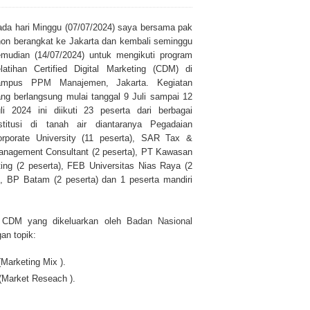
da hari Minggu (07/07/2024) saya bersama pak
on berangkat ke Jakarta dan kembali seminggu
mudian (14/07/2024) untuk mengikuti program
latihan Certified Digital Marketing (CDM) di
ampus
PPM Manajemen, Jakarta
. Kegiatan
urahan Awardee IPB University
ng berlangsung mulai tanggal 9 Juli sampai 12
li 2024 ini diikuti 23 peserta dari berbagai
nstitusi di tanah air diantaranya Pegadaian
orporate University (11 peserta), SAR Tax &
nagement Consultant (2 peserta), PT Kawasan
ing (2 peserta), FEB Universitas Nias Raya (2
, BP Batam (2 peserta) dan 1 peserta mandiri
ik CDM yang dikeluarkan oleh
Badan Nasional
an topik:
Marketing Mix ).
Market Reseach ).